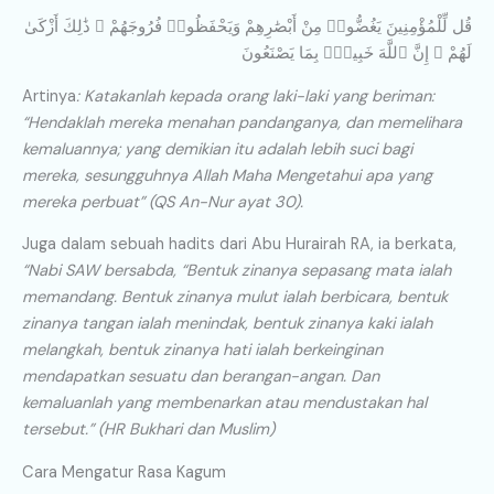
قُل لِّلْمُؤْمِنِينَ يَغُضُّوا۟ مِنْ أَبْصَٰرِهِمْ وَيَحْفَظُوا۟ فُرُوجَهُمْ ۚ ذَٰلِكَ أَزْكَىٰ
لَهُمْ ۗ إِنَّ ٱللَّهَ خَبِيرٌۢ بِمَا يَصْنَعُونَ
Artinya
: Katakanlah kepada orang laki-laki yang beriman:
“Hendaklah mereka menahan pandanganya, dan memelihara
kemaluannya; yang demikian itu adalah lebih suci bagi
mereka, sesungguhnya Allah Maha Mengetahui apa yang
mereka perbuat” (QS An-Nur ayat 30).
Juga dalam sebuah hadits dari Abu Hurairah RA, ia berkata,
“Nabi SAW bersabda, “Bentuk zinanya sepasang mata ialah
memandang. Bentuk zinanya mulut ialah berbicara, bentuk
zinanya tangan ialah menindak, bentuk zinanya kaki ialah
melangkah, bentuk zinanya hati ialah berkeinginan
mendapatkan sesuatu dan berangan-angan. Dan
kemaluanlah yang membenarkan atau mendustakan hal
tersebut.” (HR Bukhari dan Muslim)
Cara Mengatur Rasa Kagum