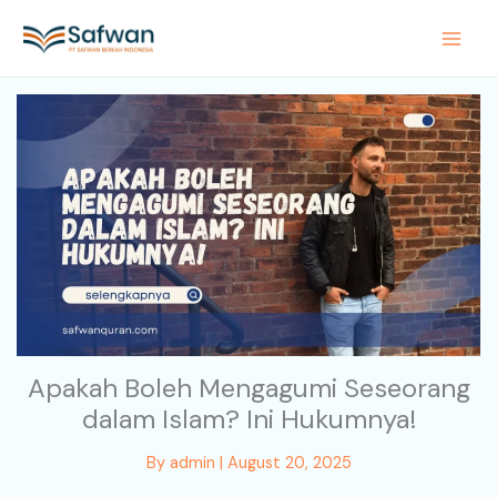
Skip
to
content
Apakah Boleh Mengagumi Seseorang
dalam Islam? Ini Hukumnya!
By
admin
|
August 20, 2025