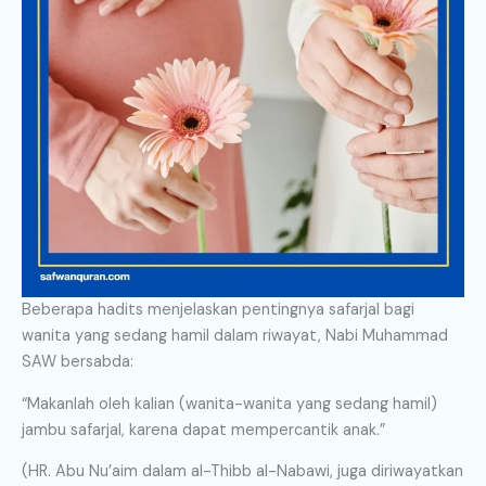
Beberapa hadits menjelaskan pentingnya safarjal bagi
wanita yang sedang hamil dalam riwayat, Nabi Muhammad
SAW bersabda:
“Makanlah oleh kalian (wanita-wanita yang sedang hamil)
jambu safarjal, karena dapat mempercantik anak.”
(HR. Abu Nu’aim dalam al-Thibb al-Nabawi, juga diriwayatkan