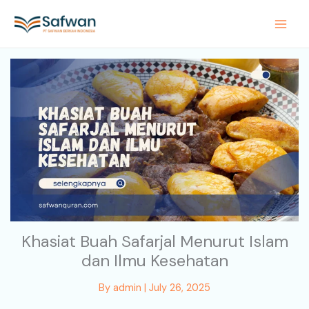
Skip
to
content
Khasiat Buah Safarjal Menurut Islam
dan Ilmu Kesehatan
By
admin
|
July 26, 2025