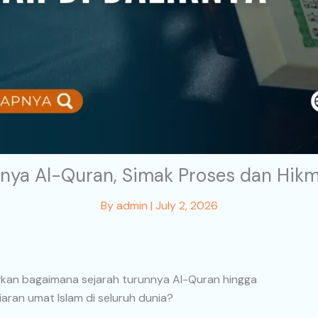
nya Al-Quran, Simak Proses dan Hikm
By
admin
|
July 2, 2026
n bagaimana sejarah turunnya Al-Quran hingga
liaran umat Islam di seluruh dunia?