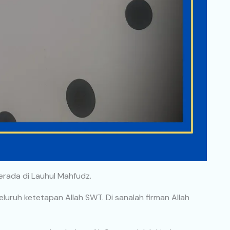
erada di Lauhul Mahfudz.
ruh ketetapan Allah SWT. Di sanalah firman Allah