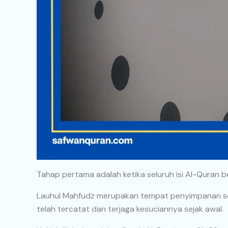
Tahap pertama adalah ketika seluruh isi Al-Quran b
Lauhul Mahfudz merupakan tempat penyimpanan selu
telah tercatat dan terjaga kesuciannya sejak awal.