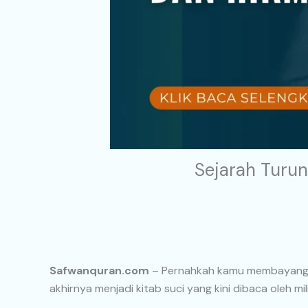
Sejarah Turun
Safwanquran.com
– Pernahkah kamu membayangka
akhirnya menjadi kitab suci yang kini dibaca oleh mi