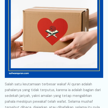
Salah satu keutamaan terbesar wakaf Al quran adalah
pahalanya yang tidak terputus, karena ia adalah bagian dari
sedekah jariyah, yakni amalan yang tetap mengalirkan
pahala meskipun pewakaf telah wafat. Selama mushaf
tersebut dibaca, diajarkan, atau dihafalkan, selama itu pula