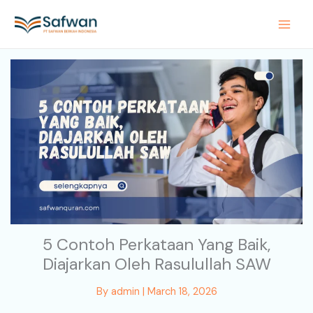
Skip
to
content
5 Contoh Perkataan Yang Baik,
Diajarkan Oleh Rasulullah SAW
By
admin
|
March 18, 2026