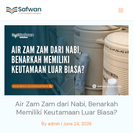
Skip
to
content
Air Zam Zam dari Nabi, Benarkah
Memiliki Keutamaan Luar Biasa?
By
admin
|
June 24, 2026