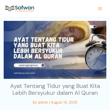
Skip
to
content
Ayat Tentang Tidur yang Buat Kita
Lebih Bersyukur dalam Al Quran
By
admin
|
August 14, 2025