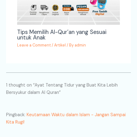
Tips Memilih Al-Qur’an yang Sesuai
untuk Anak
Leave a Comment
/
Artikel
/ By
admin
1 thought on “Ayat Tentang Tidur yang Buat Kita Lebih
Bersyukur dalam Al Quran”
Pingback:
Keutamaan Waktu dalam Islam - Jangan Sampai
Kita Rugi!