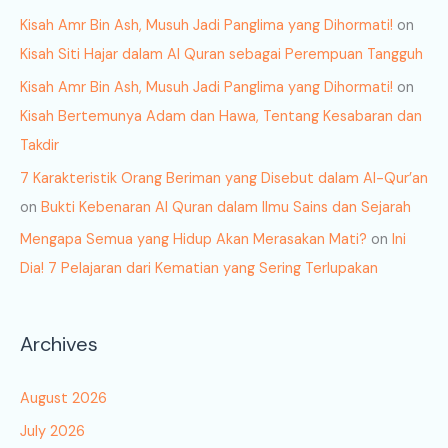
Kisah Amr Bin Ash, Musuh Jadi Panglima yang Dihormati!
on
Kisah Siti Hajar dalam Al Quran sebagai Perempuan Tangguh
Kisah Amr Bin Ash, Musuh Jadi Panglima yang Dihormati!
on
Kisah Bertemunya Adam dan Hawa, Tentang Kesabaran dan
Takdir
7 Karakteristik Orang Beriman yang Disebut dalam Al-Qur’an
on
Bukti Kebenaran Al Quran dalam Ilmu Sains dan Sejarah
Mengapa Semua yang Hidup Akan Merasakan Mati?
on
Ini
Dia! 7 Pelajaran dari Kematian yang Sering Terlupakan
Archives
August 2026
July 2026