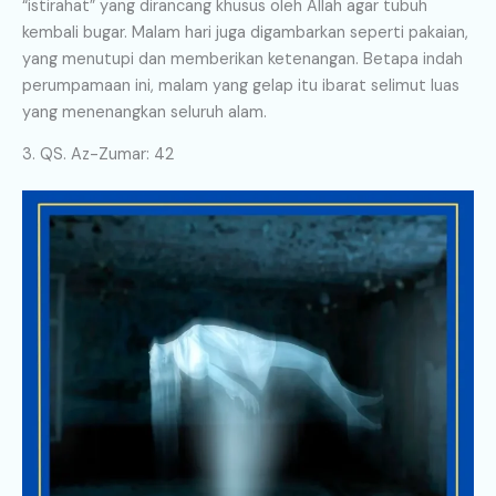
“istirahat” yang dirancang khusus oleh Allah agar tubuh
kembali bugar. Malam hari juga digambarkan seperti pakaian,
yang menutupi dan memberikan ketenangan. Betapa indah
perumpamaan ini, malam yang gelap itu ibarat selimut luas
yang menenangkan seluruh alam.
3. QS. Az-Zumar: 42