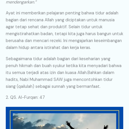
mendengarkan.”
Ayat ini memberikan pelajaran penting bahwa tidur adalah
bagian dari rencana Allah yang diciptakan untuk manusia
agar tetap sehat dan produktif. Selain tidur untuk
mengistirahatkan badan, tetapi kita juga harus bangun untuk
berusaha dan mencari rezeki. Ini mengajarkan keseimbangan
dalam hidup antara istirahat dan kerja keras.
Sebagaimana tidur adalah bagian dari keseharian yang
penuh hikmah dan buah syukur ketika kita menyadari bahwa
itu semua terjadi atas izin dan kuasa Allah.Bahkan dalam
hadits, Nabi Muhammad SAW juga mencontohkan tidur
siang (qailulah) sebagai sunnah yang bermanfaat.
2. QS. Al-Furqan: 47