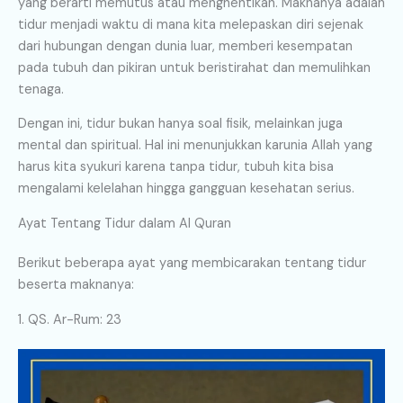
yang berarti memutus atau menghentikan. Maknanya adalah
tidur menjadi waktu di mana kita melepaskan diri sejenak
dari hubungan dengan dunia luar, memberi kesempatan
pada tubuh dan pikiran untuk beristirahat dan memulihkan
tenaga.
Dengan ini, tidur bukan hanya soal fisik, melainkan juga
mental dan spiritual. Hal ini menunjukkan karunia Allah yang
harus kita syukuri karena tanpa tidur, tubuh kita bisa
mengalami kelelahan hingga gangguan kesehatan serius.
Ayat Tentang Tidur dalam Al Quran
Berikut beberapa ayat yang membicarakan tentang tidur
beserta maknanya:
1. QS. Ar-Rum: 23