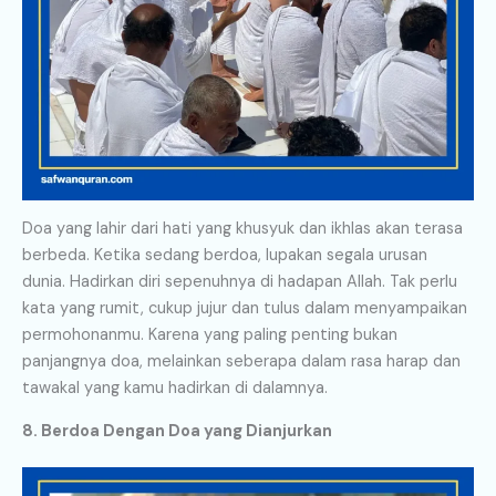
Doa yang lahir dari hati yang khusyuk dan ikhlas akan terasa
berbeda. Ketika sedang berdoa, lupakan segala urusan
dunia. Hadirkan diri sepenuhnya di hadapan Allah. Tak perlu
kata yang rumit, cukup jujur dan tulus dalam menyampaikan
permohonanmu. Karena yang paling penting bukan
panjangnya doa, melainkan seberapa dalam rasa harap dan
tawakal yang kamu hadirkan di dalamnya.
8. Berdoa Dengan Doa yang Dianjurkan