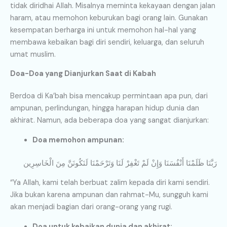
tidak diridhai Allah. Misalnya meminta kekayaan dengan jalan
haram, atau memohon keburukan bagi orang lain. Gunakan
kesempatan berharga ini untuk memohon hal-hal yang
membawa kebaikan bagi diri sendiri, keluarga, dan seluruh
umat muslim.
Doa-Doa yang Dianjurkan Saat di Kabah
Berdoa di Ka’bah bisa mencakup permintaan apa pun, dari
ampunan, perlindungan, hingga harapan hidup dunia dan
akhirat. Namun, ada beberapa doa yang sangat dianjurkan:
Doa memohon ampunan:
رَبَّنَا ظَلَمْنَا أَنْفُسَنَا وَإِنْ لَمْ تَغْفِرْ لَنَا وَتَرْحَمْنَا لَنَكُونَنَّ مِنَ الْخَاسِرِين
“Ya Allah, kami telah berbuat zalim kepada diri kami sendiri.
Jika bukan karena ampunan dan rahmat-Mu, sungguh kami
akan menjadi bagian dari orang-orang yang rugi.
Doa untuk kebaikan dunia dan akhirat: