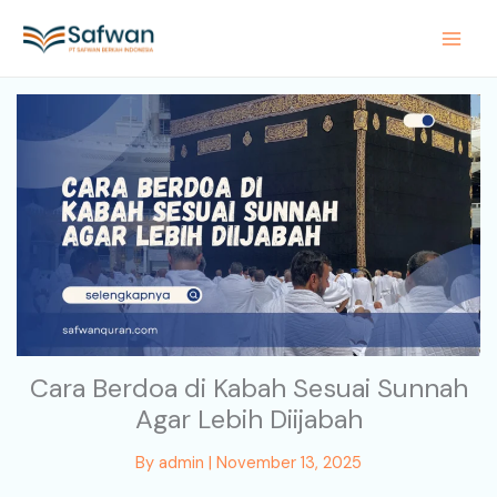
Skip
to
content
Cara Berdoa di Kabah Sesuai Sunnah
Agar Lebih Diijabah
By
admin
|
November 13, 2025