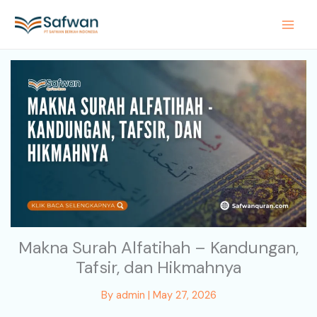
Skip
to
content
Makna Surah Alfatihah – Kandungan,
Tafsir, dan Hikmahnya
By
admin
|
May 27, 2026