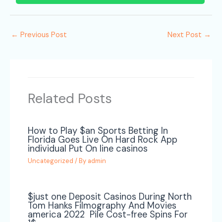
←
Previous Post
Next Post
→
Related Posts
How to Play $an Sports Betting In
Florida Goes Live On Hard Rock App
individual Put On line casinos
Uncategorized
/ By
admin
$just one Deposit Casinos During North
Tom Hanks Filmography And Movies
america 2022 ️ Pile Cost-free Spins For