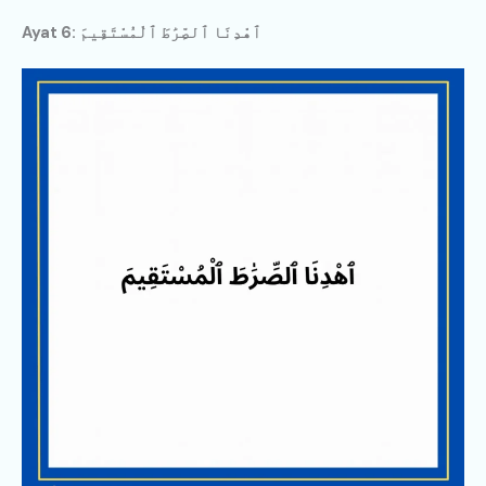
Ayat 6: ٱهْدِنَا ٱلصِّرَٰطَ ٱلْمُسْتَقِيمَ