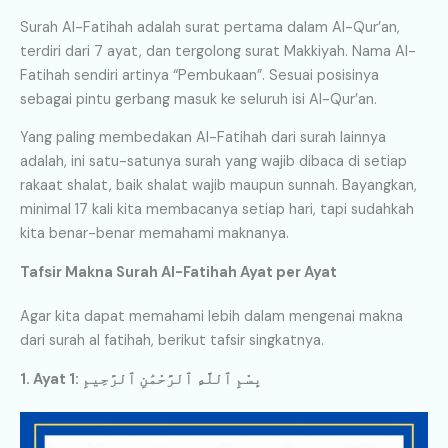
Surah Al-Fatihah adalah surat pertama dalam Al-Qur’an,
terdiri dari 7 ayat, dan tergolong surat Makkiyah. Nama Al-
Fatihah sendiri artinya “Pembukaan”. Sesuai posisinya
sebagai pintu gerbang masuk ke seluruh isi Al-Qur’an.
Yang paling membedakan Al-Fatihah dari surah lainnya
adalah, ini satu-satunya surah yang wajib dibaca di setiap
rakaat shalat, baik shalat wajib maupun sunnah. Bayangkan,
minimal 17 kali kita membacanya setiap hari, tapi sudahkah
kita benar-benar memahami maknanya.
Tafsir Makna Surah Al-Fatihah Ayat per Ayat
Agar kita dapat memahami lebih dalam mengenai makna
dari surah al fatihah, berikut tafsir singkatnya.
1. Ayat 1: بِسْمِ ٱللَّهِ ٱلرَّحْمَٰنِ ٱلرَّحِيمِ