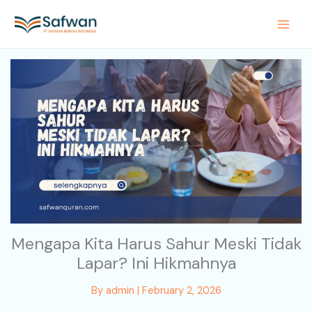
Skip
to
content
Mengapa Kita Harus Sahur Meski Tidak
Lapar? Ini Hikmahnya
By
admin
|
February 2, 2026