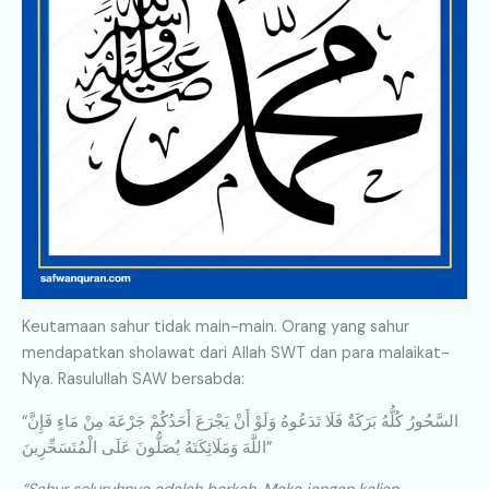
Keutamaan sahur tidak main-main. Orang yang sahur
mendapatkan sholawat dari Allah SWT dan para malaikat-
Nya. Rasulullah SAW bersabda:
“السَّحُورُ كُلُّهُ بَرَكَةٌ فَلَا تَدَعُوهُ وَلَوْ أَنْ يَجْرَعَ أَحَدُكُمْ جَرْعَةَ مِنْ مَاءٍ فَإِنَّ
اللَّهَ وَمَلَائِكَتَهُ يُصَلُّونَ عَلَى الْمُتَسَحِّرِينَ”