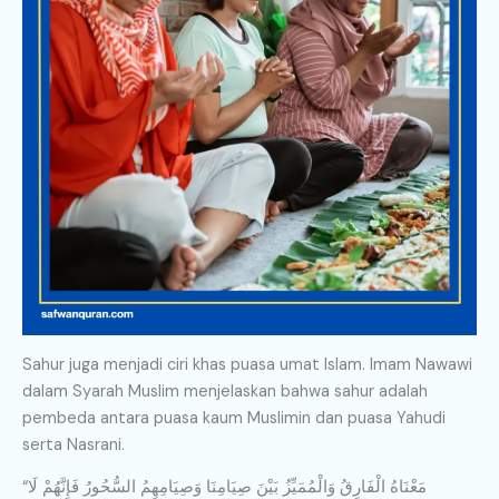
Sahur juga menjadi ciri khas puasa umat Islam. Imam Nawawi
dalam Syarah Muslim menjelaskan bahwa sahur adalah
pembeda antara puasa kaum Muslimin dan puasa Yahudi
serta Nasrani.
“مَعْنَاهُ الْفَارِقُ وَالْمُمَيِّزُ بَيْنَ صِيَامِنَا وَصِيَامِهِمُ السُّحُورُ فَإِنَّهُمْ لَا