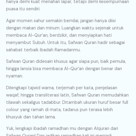
hanya demi kuat menahan lapar, tetapi demi kesempurnaan
puasa itu sendiri.
Agar momen sahur semakin bernilai, jangan hanya diisi
dengan makan dan minum. Luangkan waktu sejenak untuk
membaca Al-Qur’an, berdzikir, dan menyiapkan hati
menyambut Subuh. Untuk itu, Safwan Quran hadir sebagai
sahabat terbaik ibadah Ramadanmu.
Safwan Quran didesain khusus agar siapa pun, baik pemula,
hingga lansia bisa membaca Al-Qur’an dengan benar dan
nyaman.
Dilengkapi tajwid warna, terjemah per kata, penjelasan
waqaf, hingga transliterasi latin, Safwan Quran memudahkan
tilawah sekaligus tadabbur. Ditambah ukuran huruf besar full
colour yang ramah di mata, tadarus pun terasa lebih
khusyuk dan tahan lama.
Yuk, lengkapi ibadah ramadhan mu dengan Alquran dari
Safwan Quran! Dan jadikan ramadhan kali ini menjadi